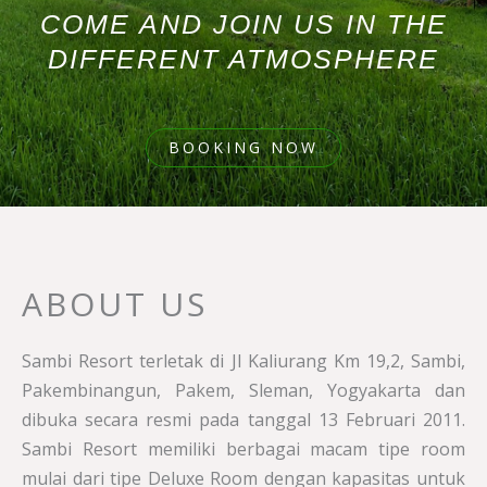
COME AND JOIN US IN THE
DIFFERENT ATMOSPHERE
BOOKING NOW
ABOUT US
Sambi Resort terletak di Jl Kaliurang Km 19,2, Sambi,
Pakembinangun, Pakem, Sleman, Yogyakarta dan
dibuka secara resmi pada tanggal 13 Februari 2011.
Sambi Resort memiliki berbagai macam tipe room
mulai dari tipe Deluxe Room dengan kapasitas untuk