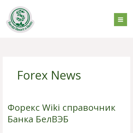
Lewati
ke
konten
Forex News
Форекс Wiki справочник
Форекс
Wiki
Банка БелВЭБ
справочник
Банка
Tinggalkan Komentar
/
Forex News
/
sambiresort