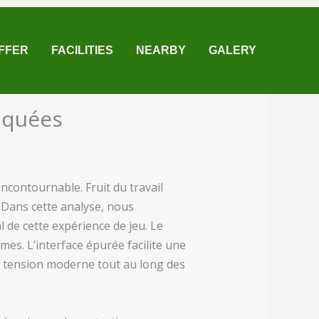
FFER
FACILITIES
NEARBY
GALERY
iquées
ncontournable. Fruit du travail
 Dans cette analyse, nous
de cette expérience de jeu. Le
es. L’interface épurée facilite une
e tension moderne tout au long des