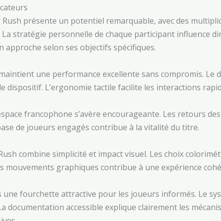
icateurs
r Rush présente un potentiel remarquable, avec des multipl
a stratégie personnelle de chaque participant influence di
on approche selon ses objectifs spécifiques.
maintient une performance excellente sans compromis. Le d
 dispositif. L’ergonomie tactile facilite les interactions ra
espace francophone s’avère encourageante. Les retours des 
ase de joueurs engagés contribue à la vitalité du titre.
sh combine simplicité et impact visuel. Les choix colorimétr
 des mouvements graphiques contribue à une expérience cohé
 une fourchette attractive pour les joueurs informés. Le s
. La documentation accessible explique clairement les mécan
sives