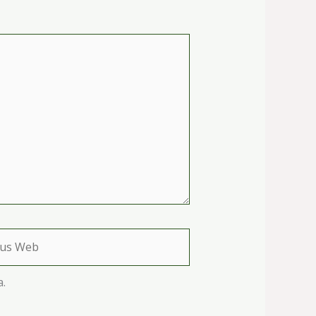
s
b
.