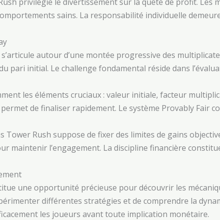
sh privilégie le divertissement sur la quête de profit. Les
comportements sains. La responsabilité individuelle demeure 
ay
 s’articule autour d’une montée progressive des multiplica
u pari initial. Le challenge fondamental réside dans l’évalua
nt les éléments cruciaux : valeur initiale, facteur multipl
ermet de finaliser rapidement. Le système Provably Fair conf
ns Tower Rush suppose de fixer des limites de gains objecti
our maintenir l’engagement. La discipline financière constitu
gement
tue une opportunité précieuse pour découvrir les mécaniq
périmenter différentes stratégies et de comprendre la dyna
icacement les joueurs avant toute implication monétaire.