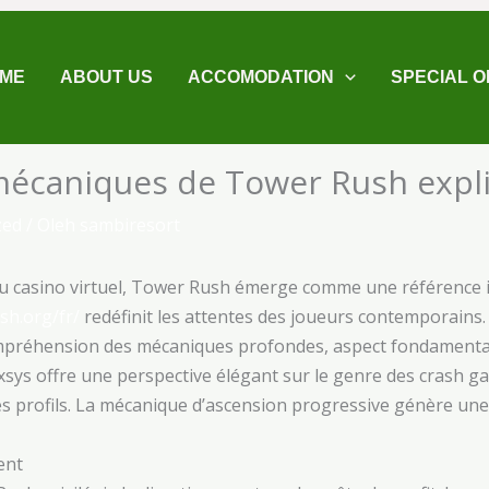
ME
ABOUT US
ACCOMODATION
SPECIAL O
 mécaniques de Tower Rush expl
zed
/ Oleh
sambiresort
e du casino virtuel, Tower Rush émerge comme une référence i
sh.org/fr/
redéfinit les attentes des joueurs contemporains.
mpréhension des mécaniques profondes, aspect fondamental 
sys offre une perspective élégant sur le genre des crash gam
es profils. La mécanique d’ascension progressive génère un
ent