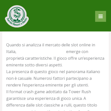
Lewati
Massimizzare le Vincite
ke
konten
Tower Rush
Tinggalkan Komentar
/
Uncategorized
/ Oleh
sambiresort
Quando si analizza il mercato delle slot online in
Italia,
Tower Rush con soldi veri
emerge con
proprietà caratteristiche. Il gioco offre un’esperienza
eminente sotto diversi aspetti.
La presenza di questo gioco nel panorama italiano
non è casuale. Numerosi fattori partecipano a
rendere l’esperienza eminente per gli utenti.
Il format crash game adottato da Tower Rush
garantisce una esperienza di gioco unica. A
differenza dalle slot classiche a rulli, questo titolo