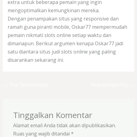
extra untuk beberapa pemain yang ingin
mengoptimalkan kemungkinan mereka.
Dengan penampakan situs yang responsive dan
ramah guna piranti mobile, Oskar77 mempermudah
pemain nikmati slots online setiap waktu dan
dimanapun. Berikut argumen kenapa Oskar77 jadi
satu diantara situs judi slots online yang paling
disarankan sekarang ini.
←
Pos Sebelumnya
Selanjutnya Pos
→
Tinggalkan Komentar
Alamat email Anda tidak akan dipublikasikan.
Ruas yang wajib ditandai
*