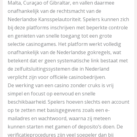
Malta, Curaçao of Gibraltar, en vallen daarmee
onafhankelijk van de rechtsmacht van de
Nederlandse Kansspelautoriteit. Spelers kunnen zich
bij deze platforms inschrijven met beperkte controle
en genieten van snelle toegang tot een grote
selectie casinogames. Het platform werkt volledig
onafhankelijk van de Nederlandse gokregels, wat
betekent dat er geen systematische link bestaat met
de zelfuitsluitingssystemen die in Nederland
verplicht zijn voor officiële casinobedrijven.
De werking van een casino zonder cruks is vrij
simpel en focust op eenvoud en snelle
beschikbaarheid. Spelers hoeven slechts een account
op te zetten met basisgegevens zoals een e-
mailadres en wachtwoord, waarna zij meteen
kunnen starten met gamen of deposito’s doen. De
verificatieprocedures zijn veel soepeler dan bij