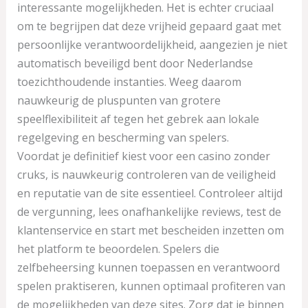
interessante mogelijkheden. Het is echter cruciaal
om te begrijpen dat deze vrijheid gepaard gaat met
persoonlijke verantwoordelijkheid, aangezien je niet
automatisch beveiligd bent door Nederlandse
toezichthoudende instanties. Weeg daarom
nauwkeurig de pluspunten van grotere
speelflexibiliteit af tegen het gebrek aan lokale
regelgeving en bescherming van spelers.
Voordat je definitief kiest voor een casino zonder
cruks, is nauwkeurig controleren van de veiligheid
en reputatie van de site essentieel. Controleer altijd
de vergunning, lees onafhankelijke reviews, test de
klantenservice en start met bescheiden inzetten om
het platform te beoordelen. Spelers die
zelfbeheersing kunnen toepassen en verantwoord
spelen praktiseren, kunnen optimaal profiteren van
de mogelijkheden van deze sites. Zorg dat je binnen