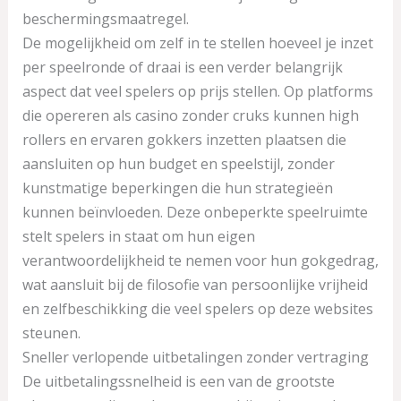
beschermingsmaatregel.
De mogelijkheid om zelf in te stellen hoeveel je inzet
per speelronde of draai is een verder belangrijk
aspect dat veel spelers op prijs stellen. Op platforms
die opereren als casino zonder cruks kunnen high
rollers en ervaren gokkers inzetten plaatsen die
aansluiten op hun budget en speelstijl, zonder
kunstmatige beperkingen die hun strategieën
kunnen beïnvloeden. Deze onbeperkte speelruimte
stelt spelers in staat om hun eigen
verantwoordelijkheid te nemen voor hun gokgedrag,
wat aansluit bij de filosofie van persoonlijke vrijheid
en zelfbeschikking die veel spelers op deze websites
steunen.
Sneller verlopende uitbetalingen zonder vertraging
De uitbetalingssnelheid is een van de grootste