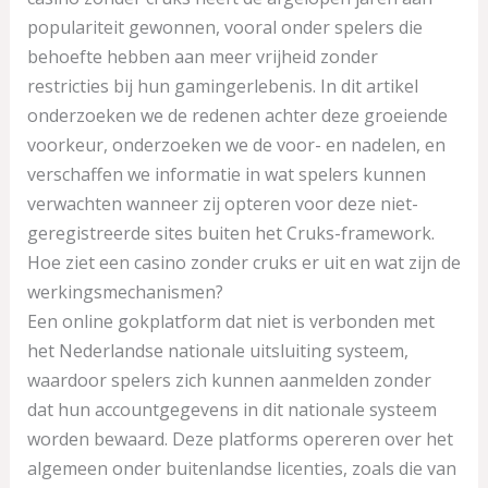
populariteit gewonnen, vooral onder spelers die
behoefte hebben aan meer vrijheid zonder
restricties bij hun gamingerlebenis. In dit artikel
onderzoeken we de redenen achter deze groeiende
voorkeur, onderzoeken we de voor- en nadelen, en
verschaffen we informatie in wat spelers kunnen
verwachten wanneer zij opteren voor deze niet-
geregistreerde sites buiten het Cruks-framework.
Hoe ziet een casino zonder cruks er uit en wat zijn de
werkingsmechanismen?
Een online gokplatform dat niet is verbonden met
het Nederlandse nationale uitsluiting systeem,
waardoor spelers zich kunnen aanmelden zonder
dat hun accountgegevens in dit nationale systeem
worden bewaard. Deze platforms opereren over het
algemeen onder buitenlandse licenties, zoals die van