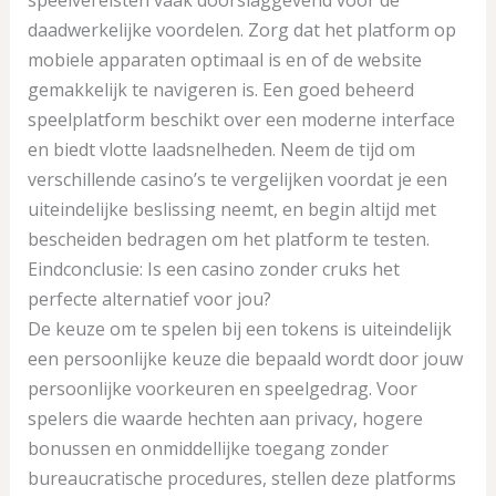
speelvereisten vaak doorslaggevend voor de
daadwerkelijke voordelen. Zorg dat het platform op
mobiele apparaten optimaal is en of de website
gemakkelijk te navigeren is. Een goed beheerd
speelplatform beschikt over een moderne interface
en biedt vlotte laadsnelheden. Neem de tijd om
verschillende casino’s te vergelijken voordat je een
uiteindelijke beslissing neemt, en begin altijd met
bescheiden bedragen om het platform te testen.
Eindconclusie: Is een casino zonder cruks het
perfecte alternatief voor jou?
De keuze om te spelen bij een tokens is uiteindelijk
een persoonlijke keuze die bepaald wordt door jouw
persoonlijke voorkeuren en speelgedrag. Voor
spelers die waarde hechten aan privacy, hogere
bonussen en onmiddellijke toegang zonder
bureaucratische procedures, stellen deze platforms