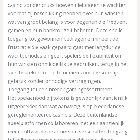
casino zonder cruks hoeven niet dagen te wachten
voordat zij beschikking hebben over hun winsten,
wat van groot belang is voor degenen die frequent
gamen en hun bankroll zelf beheren. Deze snelle
toegang tot gewonnen bedragen elimineert de
frustratie die vaak gepaard gaat met langdurige
wachtperiodes en geeft spelers de flexibiliteit om
hun winsten onmiddellijk te gebruiken, terug in het
spel te steken, of op te nemen voor persoonlijk
gebruik zonder onnodige vertragingen.
Toegang tot een breder gamingassortiment
Het spelaanbod bij tokens is gewoonlijk aanzienlijk
uitgebreider dan wat aanwezig is op Nederlandse
gereglementeerde casino’s. Deze buitenlandse
speelplatformen collaboreren met een aanzienlijk
meer softwareleveranciers en verschaffen toegang