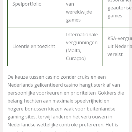
Spelportfolio
van
geautorise
wereldwijde
games
games
Internationale
KSA-vergu
vergunningen
Licentie en toezicht
uit Nederl
(Malta,
vereist
Curaçao)
De keuze tussen casino zonder cruks en een
Nederlands gelicentieerd casino hangt sterk af van
persoonlijke voorkeuren en prioriteiten. Gokkers die
belang hechten aan maximale speelvrijheid en
hogere bonussen kiezen vaak voor buitenlandse
gaming sites, terwijl anderen het vertrouwen in
Nederlandse wettelijke controle prefereren. Het is