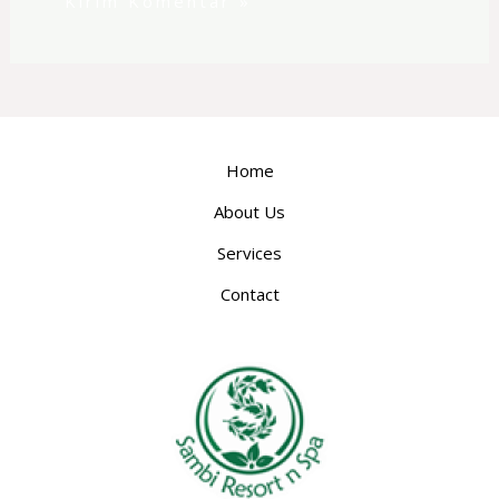
Home
About Us
Services
Contact