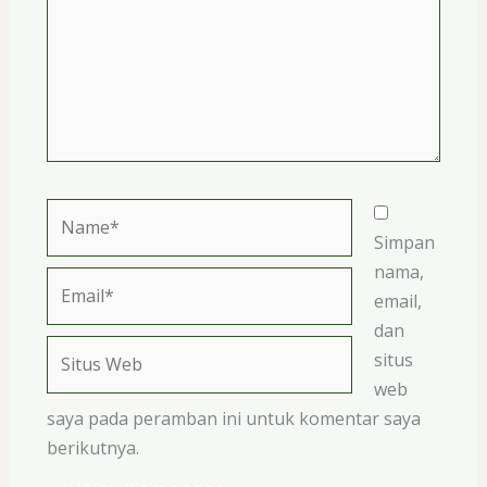
Name*
Simpan
nama,
Email*
email,
dan
Situs
situs
Web
web
saya pada peramban ini untuk komentar saya
berikutnya.